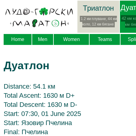
Дуа
Триатлон
42 км к
1.2 км плуване, 44 км
коло, 12 км бягане
км бя
Home
Men
Women
Teams
Spli
Дуатлон
Distance: 54.1 км
Total Ascent: 1630 м D+
Total Descent: 1630 м D-
Start: 07:30, 01 June 2025
Start: Язовир Пчелина
Final: Пчелина