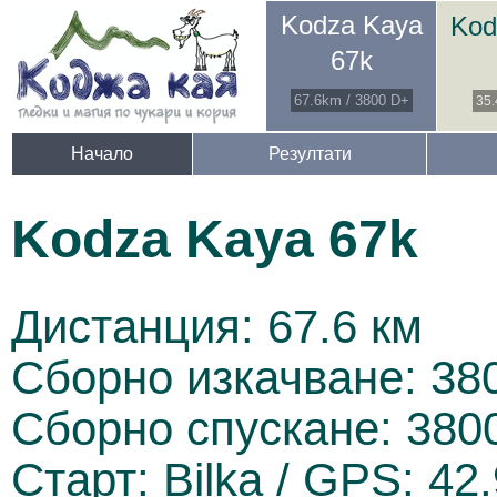
Kodza Kaya
Kod
67k
67.6km / 3800 D+
35.
Начало
Резултати
Kodza Kaya 67k
Дистанция: 67.6 км
Сборно изкачване: 38
Сборно спускане: 380
Старт: Bilka / GPS: 42