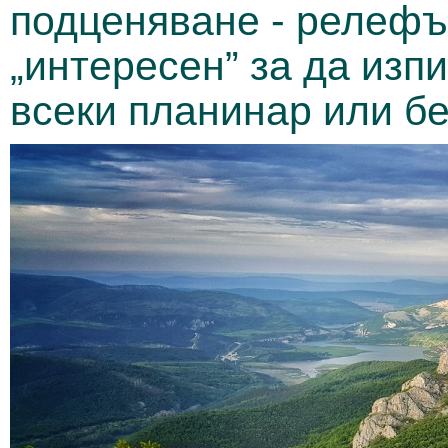
подценяване - релефъ
„интересен” за да изп
всеки планинар или бе