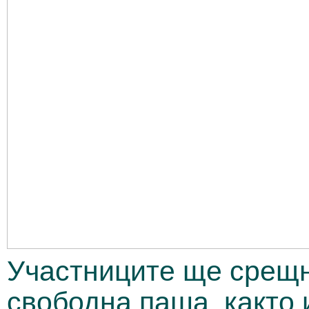
Участниците ще срещн
свободна паша, както 