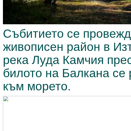
Събитието се провежд
живописен район в Из
река Луда Камчия пре
билото на Балкана се 
към морето.