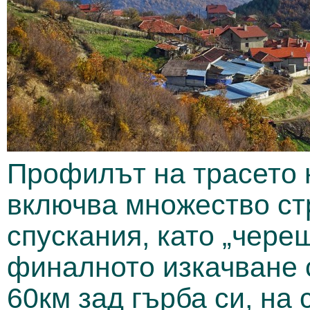
Профилът на трасето 
включва множество ст
спускания, като „череш
финалното изкачване 
60км зад гърба си, на