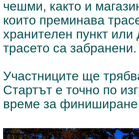
чешми, както и магази
които преминава трас
хранителен пункт или 
трасето са забранени.
Участниците ще трябва
Стартът е точно по изг
време за финиширане е