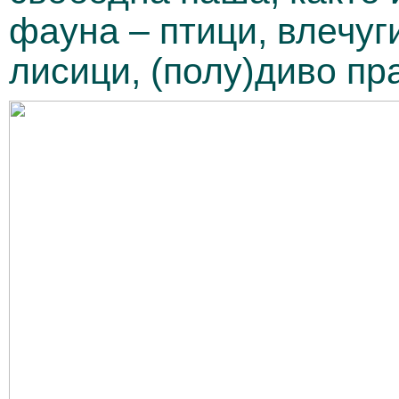
фауна – птици, влечуги
лисици, (полу)диво пра