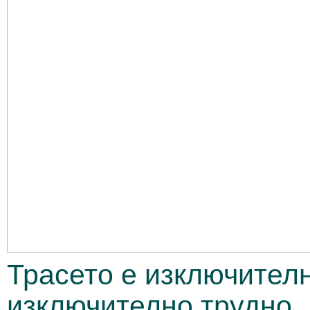
Трасето е изключителн
изключително трудно.