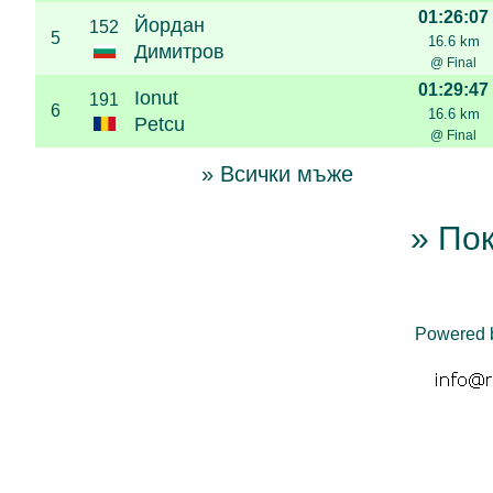
01:26:07
Йордан
152
5
16.6 km
Димитров
@ Final
01:29:47
Ionut
191
6
16.6 km
Petcu
@ Final
» Всички мъже
» По
Powered 