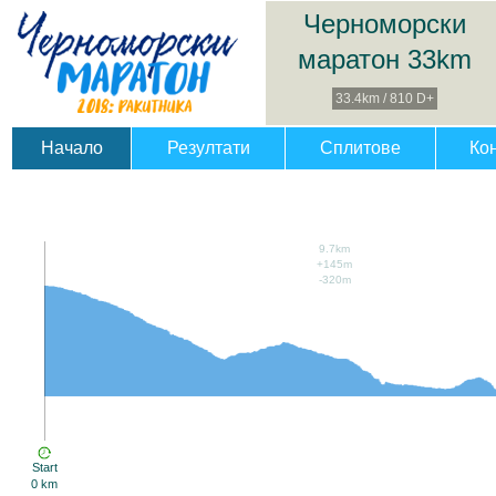
Черноморски
маратон 33km
33.4km / 810 D+
Начало
Резултати
Сплитове
Ко
9.7km
+145m
-320m
Start
0 km