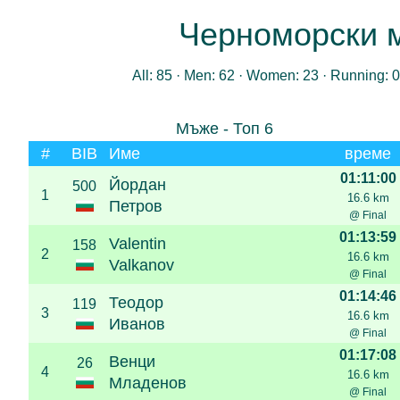
Черноморски м
All: 85 · Men: 62 · Women: 23 · Running: 0
Мъже - Топ 6
#
BIB
Име
време
01:11:00
Йордан
500
1
16.6 km
Петров
@ Final
01:13:59
Valentin
158
2
16.6 km
Valkanov
@ Final
01:14:46
Теодор
119
3
16.6 km
Иванов
@ Final
01:17:08
Венци
26
4
16.6 km
Младенов
@ Final