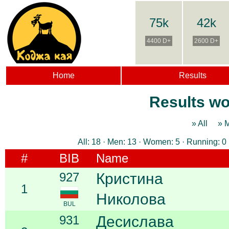
75k
42k
4400 D+
2600 D+
Home
Results
Results wo
» All
» 
All: 18 · Men: 13 · Women: 5 · Running: 0 
#
BIB
Name
927
Кристина
1
Николова
BUL
931
Десислава