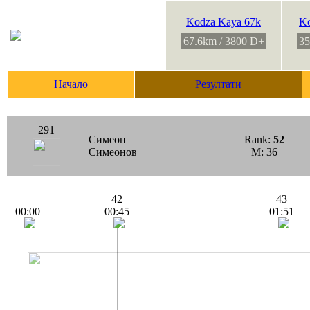
Kodza Kaya 67k
Ko
67.6km / 3800 D+
35
Начало
Резултати
291
Симеон
Rank:
52
Симеонов
M: 36
42
43
00:00
00:45
01:51