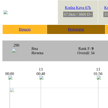
Kodza Kaya 67k
Ko
67.6km / 3800 D+
35
Начало
Резултати
290
Яна
Rank F:
9
Янчева
Overall: 34
13
13
00:00
00:48
01:56