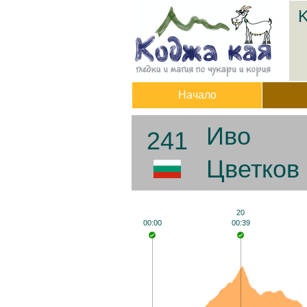
K
Начало
Иво
241
Цветков
20
00:00
00:39