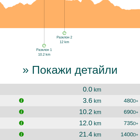
Разклон 2
12 km
Разклон 1
10.2 km
» Покажи детайли
0.0
km
3.6
480
km
D+
10.2
690
km
D+
12.0
735
km
D+
21.4
1400
km
D+