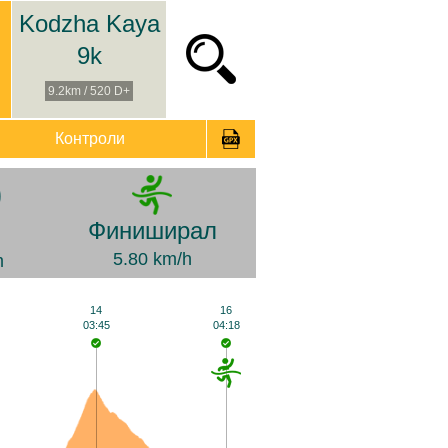
Kodzha Kaya
9k
9.2km / 520 D+
Контроли
0
Финиширал
5.80 km/h
m
14
16
03:45
04:18