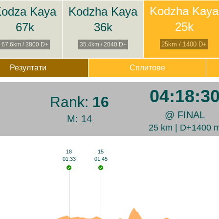
Kodzha Kaya
odza Kaya
Kodzha Kaya
25k
67k
36k
25km / 1400 D+
67.6km / 3800 D+
35.4km / 2040 D+
Резултати
Сплитове
04:18:3
Rank:
16
@ FINAL
M: 14
25 km | D+1400 
18
15
01:33
01:45