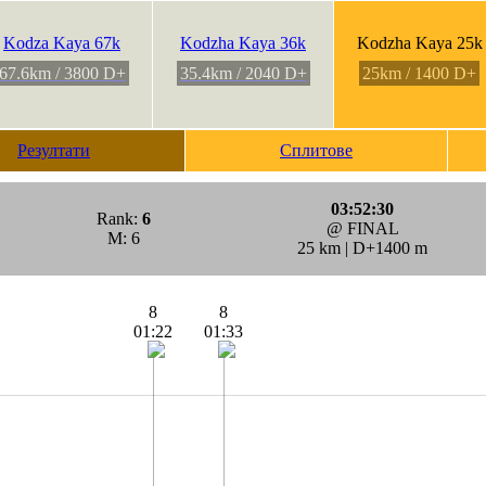
Kodza Kaya 67k
Kodzha Kaya 36k
Kodzha Kaya 25k
67.6km / 3800 D+
35.4km / 2040 D+
25km / 1400 D+
Резултати
Сплитове
03:52:30
Rank:
6
@ FINAL
M: 6
25 km | D+1400 m
8
8
01:22
01:33