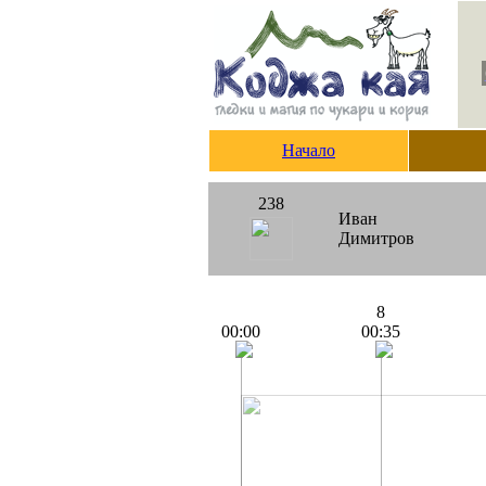
Начало
238
Иван
Димитров
8
00:00
00:35