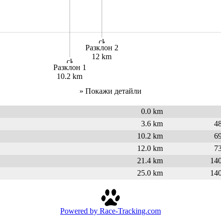
Разклон 2
12 km
Разклон 1
10.2 km
» Покажи детайли
0.0
km
3.6
km
4
10.2
km
6
12.0
km
7
21.4
km
14
25.0
km
14
Powered by Race-Tracking.com