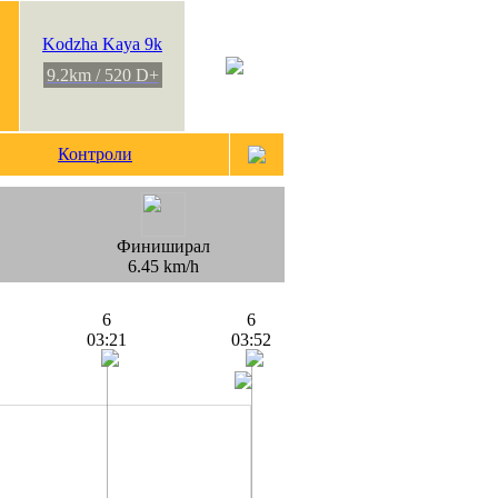
Kodzha Kaya 9k
9.2km / 520 D+
Контроли
Финиширал
6.45 km/h
6
6
03:21
03:52