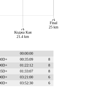
Final
25 km
Коджа Кая
21.4 km
00:00:00
80
D+
00:35:09
8
90
D+
01:22:12
8
35
D+
01:33:07
8
00
D+
03:21:00
6
00
D+
03:52:30
6