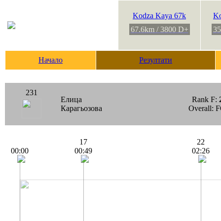
Kodza Kaya 67k
Ko
67.6km / 3800 D+
35
Начало
Резултати
231
Елица
Rank F:
Карагьозова
Overall: 
17
22
00:00
00:49
02:26