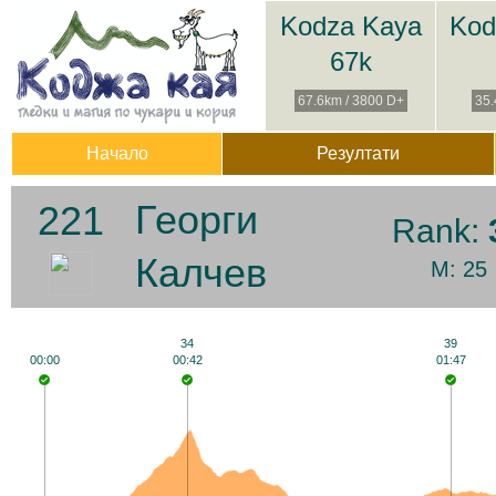
Kodza Kaya
Kod
67k
67.6km / 3800 D+
35.
Начало
Резултати
Георги
221
Rank:
Калчев
M: 25
34
39
00:00
00:42
01:47