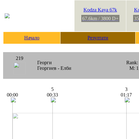
Kodza Kaya 67k
Ko
67.6km / 3800 D+
35
Начало
Резултати
219
Георги
Rank
Георгиев - Елби
M: 1
5
3
00:00
00:33
01:17